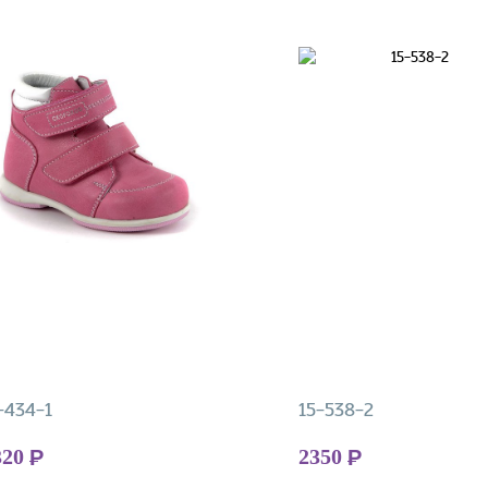
-434-1
15-538-2
320
2350
Р
Р