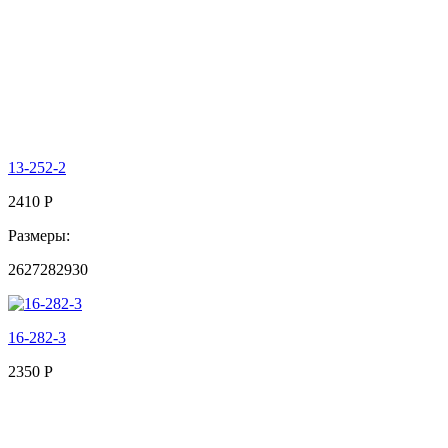
13-252-2
2410
Р
Размеры:
26
27
28
29
30
16-282-3
2350
Р