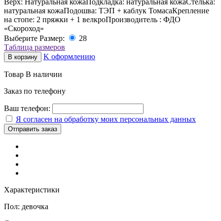
Верх:
Натуральная кожа
Подкладка:
натуральная кожа
Стелька:
натуральная кожа
Подошва:
ТЭП + каблук Томаса
Крепление
на стопе:
2 пряжки + 1 велкро
Производитель :
ФДО
«Скороход»
Выберите Размер:
28
Таблица размеров
K оформлению
В корзину
Товар В наличии
Заказ по телефону
Ваш телефон:
Я согласен на обработку моих персональных данных
Характеристики
Пол:
девочка